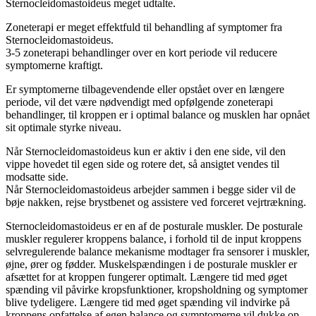
Sternocleidomastoideus meget udtalte.
Zoneterapi er meget effektfuld til behandling af symptomer fra
Sternocleidomastoideus.
3-5 zoneterapi behandlinger over en kort periode vil reducere
symptomerne kraftigt.
Er symptomerne tilbagevendende eller opstået over en længere
periode, vil det være nødvendigt med opfølgende zoneterapi
behandlinger, til kroppen er i optimal balance og musklen har opnået
sit optimale styrke niveau.
Når Sternocleidomastoideus kun er aktiv i den ene side, vil den
vippe hovedet til egen side og rotere det, så ansigtet vendes til
modsatte side.
Når Sternocleidomastoideus arbejder sammen i begge sider vil de
bøje nakken, rejse brystbenet og assistere ved forceret vejrtrækning.
Sternocleidomastoideus er en af de posturale muskler. De posturale
muskler regulerer kroppens balance, i forhold til de input kroppens
selvregulerende balance mekanisme modtager fra sensorer i muskler,
øjne, ører og fødder. Muskelspændingen i de posturale muskler er
afsættet for at kroppen fungerer optimalt. Længere tid med øget
spænding vil påvirke kropsfunktioner, kropsholdning og symptomer
blive tydeligere. Længere tid med øget spænding vil indvirke på
kroppens opfattelse af egen balance og symptomerne vil dukke op