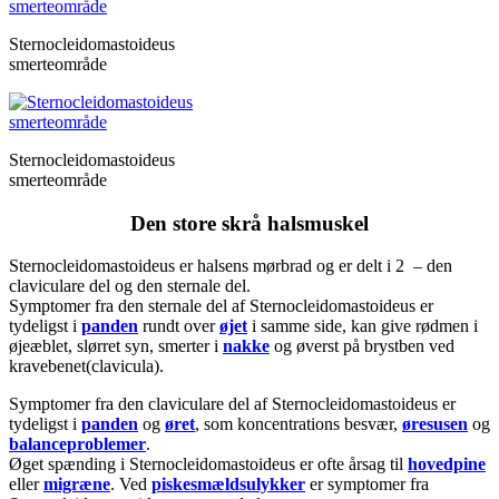
Sternocleidomastoideus
smerteområde
Sternocleidomastoideus
smerteområde
Den store skrå halsmuskel
Sternocleidomastoideus er halsens mørbrad og er delt i 2 – den
claviculare del og den sternale del.
Symptomer fra den sternale del af Sternocleidomastoideus er
tydeligst i
panden
rundt over
øjet
i samme side, kan give rødmen i
øjeæblet, slørret syn, smerter i
nakke
og øverst på brystben ved
kravebenet(clavicula).
Symptomer fra den claviculare del af Sternocleidomastoideus er
tydeligst i
panden
og
øret
, som koncentrations besvær,
øresusen
og
balanceproblemer
.
Øget spænding i Sternocleidomastoideus er ofte årsag til
hovedpine
eller
migræne
. Ved
piskesmældsulykker
er symptomer fra