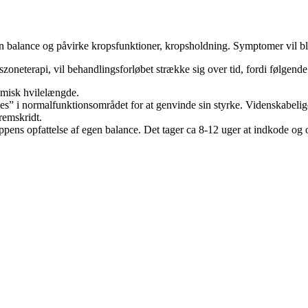
en balance og påvirke kropsfunktioner, kropsholdning. Symptomer vil bli
szoneterapi, vil behandlingsforløbet strække sig over tid, fordi følgende
misk hvilelængde.
 i normalfunktionsområdet for at genvinde sin styrke. Videnskabelige re
remskridt.
oppens opfattelse af egen balance. Det tager ca 8-12 uger at indkode o
rup,søborg,virum