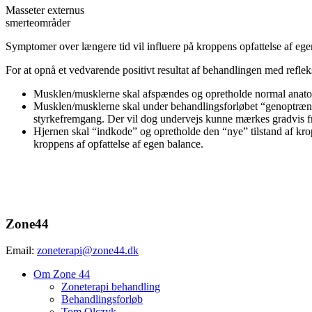
Masseter externus
smerteområder
Symptomer over længere tid vil influere på kroppens opfattelse af eg
For at opnå et vedvarende positivt resultat af behandlingen med reflek
Musklen/musklerne skal afspændes og opretholde normal anato
Musklen/musklerne skal under behandlingsforløbet “genoptrænes”
styrkefremgang. Der vil dog undervejs kunne mærkes gradvis f
Hjernen skal “indkode” og opretholde den “nye” tilstand af kr
kroppens af opfattelse af egen balance.
bagsværd,charlottenlund,gentofte,hellerup,holte,københavn,ord
Zone44
Email:
zoneterapi@zone44.dk
Om Zone 44
Zoneterapi behandling
Behandlingsforløb
Tom Olczyk