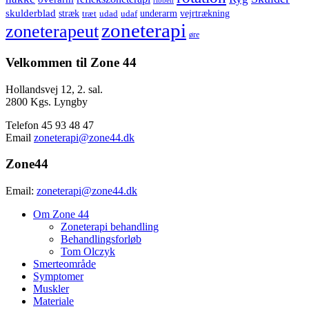
ribben
skulderblad
stræk
vejrtrækning
træt
udad
underarm
udaf
zoneterapi
zoneterapeut
øre
Velkommen til Zone 44
Hollandsvej 12, 2. sal.
2800 Kgs. Lyngby
Telefon 45 93 48 47
Email
zoneterapi@zone44.dk
Zone44
Email:
zoneterapi@zone44.dk
Om Zone 44
Zoneterapi behandling
Behandlingsforløb
Tom Olczyk
Smerteområde
Symptomer
Muskler
Materiale