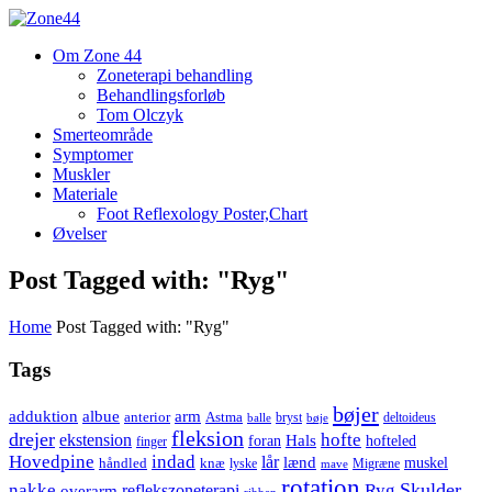
Om Zone 44
Zoneterapi behandling
Behandlingsforløb
Tom Olczyk
Smerteområde
Symptomer
Muskler
Materiale
Foot Reflexology Poster,Chart
Øvelser
Post Tagged with: "Ryg"
Home
Post Tagged with: "Ryg"
Tags
bøjer
adduktion
albue
arm
anterior
Astma
bryst
bøje
deltoideus
balle
fleksion
drejer
hofte
ekstension
Hals
hofteled
foran
finger
Hovedpine
indad
lår
lænd
knæ
muskel
håndled
lyske
Migræne
mave
rotation
Skulder
nakke
Ryg
reflekszoneterapi
overarm