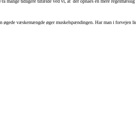
ra mange tidligere tilfælde ved vi, at der opnåes en mere regelmæssig 
en øgede væskemængde øger muskelspændingen. Har man i forvejen lidt