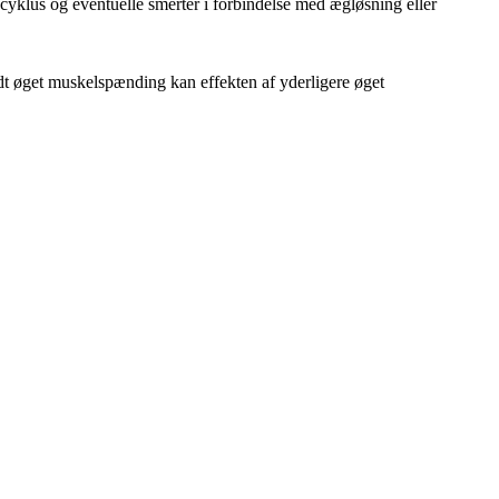
cyklus og eventuelle smerter i forbindelse med ægløsning eller
 øget muskelspænding kan effekten af yderligere øget