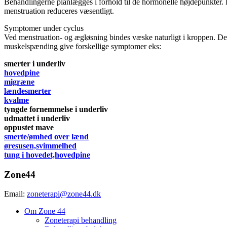
Behandlingerne planlægges i forhold til de hormonelle højdepunkter. F
menstruation reduceres væsentligt.
Symptomer under cyclus
Ved menstruation- og ægløsning bindes væske naturligt i kroppen. D
muskelspænding give forskellige symptomer eks:
smerter i underliv
hovedpine
migræne
lændesmerter
kvalme
tyngde fornemmelse i underliv
udmattet i underliv
oppustet mave
smerte/ømhed over lænd
øresusen,svimmelhed
tung i hovedet,hovedpine
Zone44
Email:
zoneterapi@zone44.dk
Om Zone 44
Zoneterapi behandling