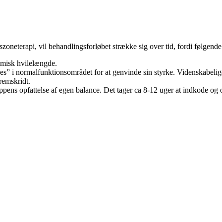
szoneterapi, vil behandlingsforløbet strække sig over tid, fordi følgende
misk hvilelængde.
 i normalfunktionsområdet for at genvinde sin styrke. Videnskabelige re
remskridt.
oppens opfattelse af egen balance. Det tager ca 8-12 uger at indkode o