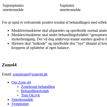
Supraspinatus
Supinator
smerteområde
smerteområde
For at opnå et vedvarende positivt resultat af behandlingen med reflek
Musklen/musklerne skal afspændes og opretholde normal anato
Musklen/musklerne skal under behandlingsforløbet “genoptrænes”
styrkefremgang. Der vil dog undervejs kunne mærkes gradvis f
Hjernen skal “indkode” og opretholde den “nye” tilstand af kr
kroppens af opfattelse af egen balance.
Zone44
Email:
zoneterapi@zone44.dk
Om Zone 44
Zoneterapi behandling
Behandlingsforløb
Tom Olczyk
Smerteområde
Symptomer