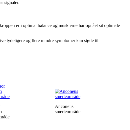
s signaler.
kroppen er i optimal balance og musklerne har opnået sit optimale
ve tydeligere og flere mindre symptomer kan støde til.
r
Anconeus
m
smerteområde
mråde