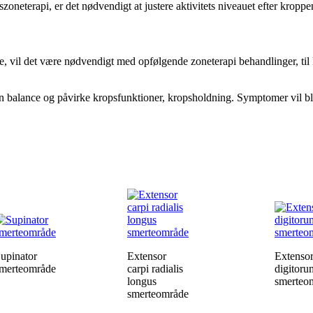
zoneterapi, er det nødvendigt at justere aktivitets niveauet efter kroppen
, vil det være nødvendigt med opfølgende zoneterapi behandlinger, til 
en balance og påvirke kropsfunktioner, kropsholdning. Symptomer vil bli
upinator
Extensor
Extenso
merteområde
carpi radialis
digitoru
longus
smerteo
smerteområde