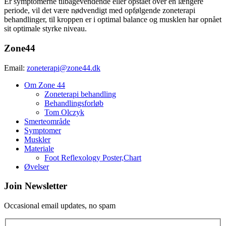
Er symptomerne tilbagevendende eller opstået over en længere
periode, vil det være nødvendigt med opfølgende zoneterapi
behandlinger, til kroppen er i optimal balance og musklen har opnået
sit optimale styrke niveau.
Zone44
Email:
zoneterapi@zone44.dk
Om Zone 44
Zoneterapi behandling
Behandlingsforløb
Tom Olczyk
Smerteområde
Symptomer
Muskler
Materiale
Foot Reflexology Poster,Chart
Øvelser
Join Newsletter
Occasional email updates, no spam