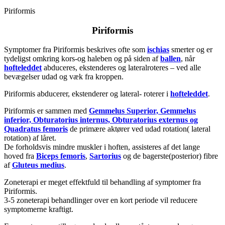
Piriformis
Piriformis
Symptomer fra Piriformis beskrives ofte som
ischias
smerter og er
tydeligst omkring kors-og haleben og på siden af
ballen
, når
hofteleddet
abduceres, ekstenderes og lateralroteres – ved alle
bevægelser udad og væk fra kroppen.
Piriformis abducerer, ekstenderer og lateral- roterer i
hofteleddet
.
Piriformis er sammen med
Gemmelus Superior, Gemmelus
inferior, Obturatorius internus, Obturatorius externus og
Quadratus femoris
de primære aktører ved udad rotation( lateral
rotation) af låret.
De forholdsvis mindre muskler i hoften, assisteres af det lange
hoved fra
Biceps femoris
,
Sartorius
og de bagerste(posterior) fibre
af
Gluteus medius
.
Zoneterapi er meget effektfuld til behandling af symptomer fra
Piriformis.
3-5 zoneterapi behandlinger over en kort periode vil reducere
symptomerne kraftigt.