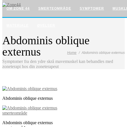
OM ZONE 44
SMERTEOMRÅDE
SYMPTOMER
MUSKL
MATERIALE
ØVELSER
Abdominis oblique
externus
Home
Abdominis oblique externus
Symptomer fra den ydre skrå mavemuskel kan behandles med
zoneterapi hos din zoneterapeut
Abdominis oblique externus
Abdominis oblique externus