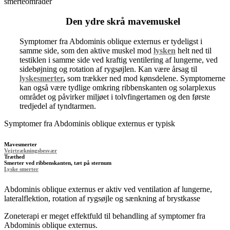
smerteområder
Den ydre skrå mavemuskel
Symptomer fra Abdominis oblique externus er tydeligst i
samme side, som den aktive muskel mod
lysken
helt ned til
testiklen i samme side ved kraftig ventilering af lungerne, ved
sidebøjning og rotation af rygsøjlen. Kan være årsag til
lyskesmerter
,
som trækker ned mod kønsdelene. Symptomerne
kan også være tydlige omkring ribbenskanten og solarplexus
området og påvirker miljøet i tolvfingertamen og den første
tredjedel af tyndtarmen.
Symptomer fra Abdominis oblique externus er typisk
Mavesmerter
Vejrtrækningsbesvær
Træthed
Smerter ved ribbenskanten, tæt på sternum
Lyske smerter
Abdominis oblique externus er aktiv ved ventilation af lungerne,
lateralflektion, rotation af rygsøjle og sænkning af brystkasse
Zoneterapi er meget effektfuld til behandling af symptomer fra
Abdominis oblique externus.