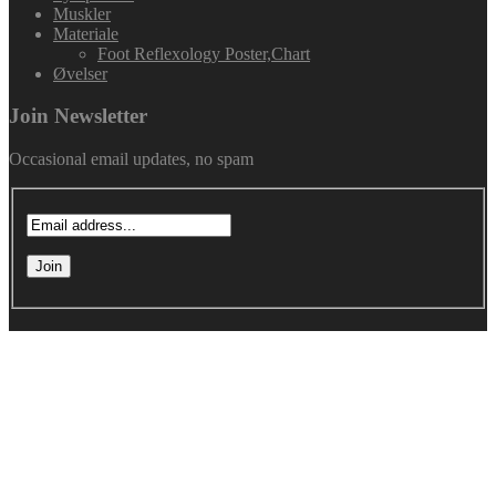
Muskler
Materiale
Foot Reflexology Poster,Chart
Øvelser
Join Newsletter
Occasional email updates, no spam