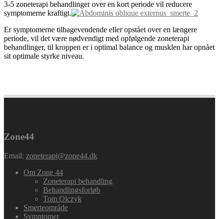
3-5 zoneterapi behandlinger over en kort periode vil reducere
symptomerne kraftigt.
Er symptomerne tilbagevendende eller opstået over en længere
periode, vil det være nødvendigt med opfølgende zoneterapi
behandlinger, til kroppen er i optimal balance og musklen har opnået
sit optimale styrke niveau.
bagsværd,charlottenlund,gentofte,hellerup,holte,københavn,ord
Zone44
Email:
zoneterapi@zone44.dk
Om Zone 44
Zoneterapi behandling
Behandlingsforløb
Tom Olczyk
Smerteområde
Symptomer