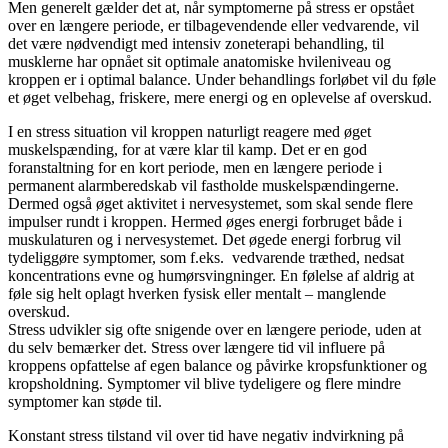
Men generelt gælder det at, når symptomerne på stress er opstået
over en længere periode, er tilbagevendende eller vedvarende, vil
det være nødvendigt med intensiv zoneterapi behandling, til
musklerne har opnået sit optimale anatomiske hvileniveau og
kroppen er i optimal balance. Under behandlings forløbet vil du føle
et øget velbehag, friskere, mere energi og en oplevelse af overskud.
I en stress situation vil kroppen naturligt reagere med øget
muskelspænding, for at være klar til kamp. Det er en god
foranstaltning for en kort periode, men en længere periode i
permanent alarmberedskab vil fastholde muskelspændingerne.
Dermed også øget aktivitet i nervesystemet, som skal sende flere
impulser rundt i kroppen. Hermed øges energi forbruget både i
muskulaturen og i nervesystemet. Det øgede energi forbrug vil
tydeliggøre symptomer, som f.eks. vedvarende træthed, nedsat
koncentrations evne og humørsvingninger. En følelse af aldrig at
føle sig helt oplagt hverken fysisk eller mentalt – manglende
overskud.
Stress udvikler sig ofte snigende over en længere periode, uden at
du selv bemærker det. Stress over længere tid vil influere på
kroppens opfattelse af egen balance og påvirke kropsfunktioner og
kropsholdning. Symptomer vil blive tydeligere og flere mindre
symptomer kan støde til.
Konstant stress tilstand vil over tid have negativ indvirkning på