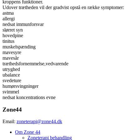
kroppens funktioner.
Udover trætheden vil der gradvist opstå en række symptomer:
astma
allergi
nedsat immunforsvar
slørret syn
hovedpine
tinitus
muskelspænding
mavesyre
mavesår
træthedsfornemmelse,vedvarende
utryghed
ubalance
svedeture
humørsvingninger
svimmel
nedsat koncentrations evne
Zone44
Email:
zoneterapi@zone44.dk
Om Zone 44
Zoneterapi behandling