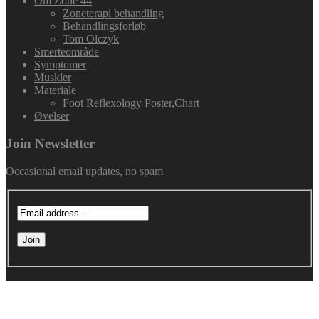
Om Zone 44
Zoneterapi behandling
Behandlingsforløb
Tom Olczyk
Smerteområde
Symptomer
Muskler
Materiale
Foot Reflexology Poster,Chart
Øvelser
Join Newsletter
Occasional email updates, no spam