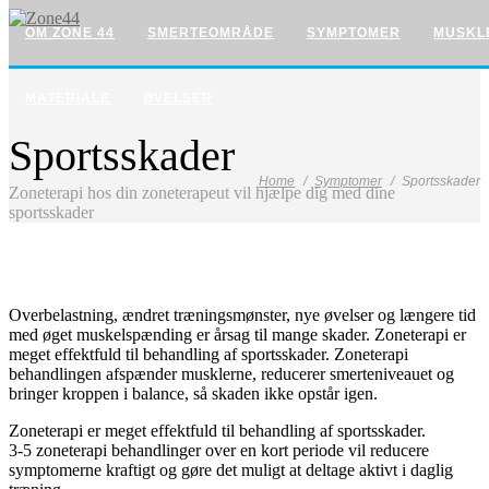
OM ZONE 44
SMERTEOMRÅDE
SYMPTOMER
MUSKL
MATERIALE
ØVELSER
Sportsskader
Home
Symptomer
Sportsskader
Zoneterapi hos din zoneterapeut vil hjælpe dig med dine
sportsskader
Overbelastning, ændret træningsmønster, nye øvelser og længere tid
med øget muskelspænding er årsag til mange skader. Zoneterapi er
meget effektfuld til behandling af sportsskader. Zoneterapi
behandlingen afspænder musklerne, reducerer smerteniveauet og
bringer kroppen i balance, så skaden ikke opstår igen.
Zoneterapi er meget effektfuld til behandling af sportsskader.
3-5 zoneterapi behandlinger over en kort periode vil reducere
symptomerne kraftigt og gøre det muligt at deltage aktivt i daglig