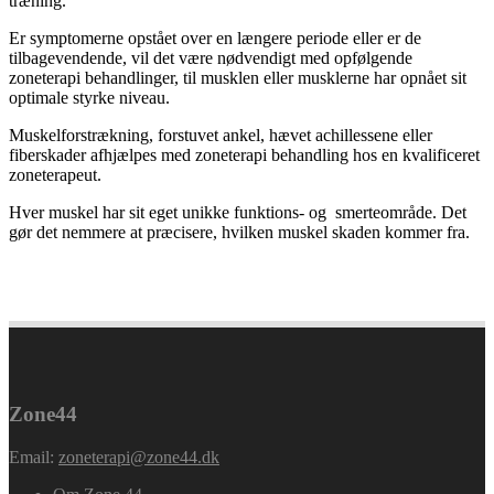
træning.
Er symptomerne opstået over en længere periode eller er de
tilbagevendende, vil det være nødvendigt med opfølgende
zoneterapi behandlinger, til musklen eller musklerne har opnået sit
optimale styrke niveau.
Muskelforstrækning, forstuvet ankel, hævet achillessene eller
fiberskader afhjælpes med zoneterapi behandling hos en kvalificeret
zoneterapeut.
Hver muskel har sit eget unikke funktions- og smerteområde. Det
gør det nemmere at præcisere, hvilken muskel skaden kommer fra.
bagsværd,charlottenlund,gentofte,hellerup,holte,københavn,ord
Zone44
Email:
zoneterapi@zone44.dk