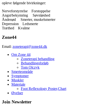
opleve følgende bivirkninger:
Nerveforstyrrelse Forstoppelse
Angst/bekymring Søvnløshed
Åndenød Smerter, muskelsmerter
Depression Ledsmerte
Træthed Kvalme
Zone44
Email:
zoneterapi@zone44.dk
Om Zone 44
Zoneterapi behandling
Behandlingsforløb
Tom Olczyk
Smerteområde
Symptomer
Muskler
Materiale
Foot Reflexology Poster,Chart
Øvelser
Join Newsletter