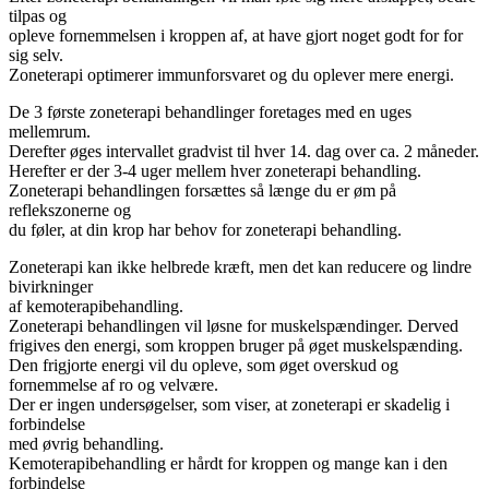
tilpas og
opleve fornemmelsen i kroppen af, at have gjort noget godt for for
sig selv.
Zoneterapi optimerer immunforsvaret og du oplever mere energi.
De 3 første zoneterapi behandlinger foretages med en uges
mellemrum.
Derefter øges intervallet gradvist til hver 14. dag over ca. 2 måneder.
Herefter er der 3-4 uger mellem hver zoneterapi behandling.
Zoneterapi behandlingen forsættes så længe du er øm på
reflekszonerne og
du føler, at din krop har behov for zoneterapi behandling.
Zoneterapi kan ikke helbrede kræft, men det kan reducere og lindre
bivirkninger
af kemoterapibehandling.
Zoneterapi behandlingen vil løsne for muskelspændinger. Derved
frigives den energi, som kroppen bruger på øget muskelspænding.
Den frigjorte energi vil du opleve, som øget overskud og
fornemmelse af ro og velvære.
Der er ingen undersøgelser, som viser, at zoneterapi er skadelig i
forbindelse
med øvrig behandling.
Kemoterapibehandling er hårdt for kroppen og mange kan i den
forbindelse