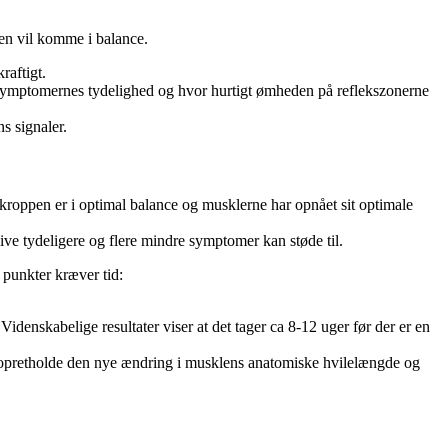
en vil komme i balance.
raftigt.
l symptomernes tydelighed og hvor hurtigt ømheden på reflekszonerne
s signaler.
kroppen er i optimal balance og musklerne har opnået sit optimale
ve tydeligere og flere mindre symptomer kan støde til.
 punkter kræver tid:
enskabelige resultater viser at det tager ca 8-12 uger før der er en
g opretholde den nye ændring i musklens anatomiske hvilelængde og