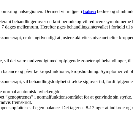
 omkring halsregionen. Dermed vil miljøet i
halsen
bedres og slimhind
terapi behandlinger over en kort periode og vil reducere symptomerne k
. 7 dages mellemrum. Herefter øges behandlingsintervallet i forhold ti
zoneterapi, er det nødvendigt at justere aktivitets niveauet efter kroppen
, vil det være nødvendigt med opfølgende zoneterapi behandlinger, til 
en balance og påvirke kropsfunktioner, kropsholdning. Symptomer vil bli
szoneterapi, vil behandlingsforløbet strække sig over tid, fordi følgende
de normal anatomisk hvilelængde.
 “genoptrænes” i normalfunktionsområdet for at genvinde sin styrke. Vid
advis fremskridt.
oppens opfattelse af egen balance. Det tager ca 8-12 uger at indkode o