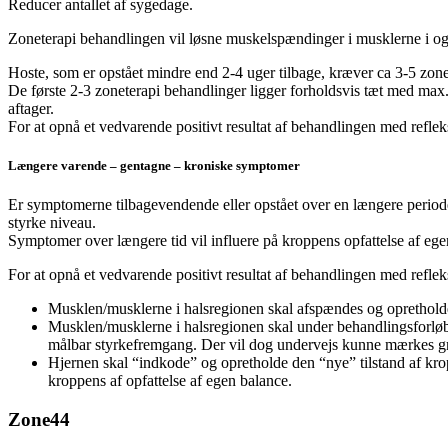
Reducer antallet af sygedage.
Zoneterapi behandlingen vil løsne muskelspændinger i musklerne i og
Hoste, som er opstået mindre end 2-4 uger tilbage, kræver ca 3-5 zone
De første 2-3 zoneterapi behandlinger ligger forholdsvis tæt med max
aftager.
For at opnå et vedvarende positivt resultat af behandlingen med refleks
Længere varende – gentagne – kroniske symptomer
Er symptomerne tilbagevendende eller opstået over en længere periode
styrke niveau.
Symptomer over længere tid vil influere på kroppens opfattelse af eg
For at opnå et vedvarende positivt resultat af behandlingen med reflek
Musklen/musklerne i halsregionen skal afspændes og oprethol
Musklen/musklerne i halsregionen skal under behandlingsforløbet
målbar styrkefremgang. Der vil dog undervejs kunne mærkes gr
Hjernen skal “indkode” og opretholde den “nye” tilstand af kr
kroppens af opfattelse af egen balance.
Zone44