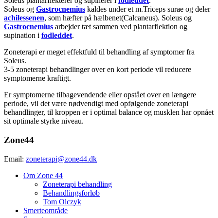
Soleus plantarflekterer og supinerer i
fodleddet
.
Soleus og
Gastrocnemius
kaldes under et m.Triceps surae og deler
achilessenen
, som hæfter på hælbenet(Calcaneus). Soleus og
Gastrocnemius
arbejder tæt sammen ved plantarflektion og
supination i
fodleddet
.
Zoneterapi er meget effektfuld til behandling af symptomer fra
Soleus.
3-5 zoneterapi behandlinger over en kort periode vil reducere
symptomerne kraftigt.
Er symptomerne tilbagevendende eller opstået over en længere
periode, vil det være nødvendigt med opfølgende zoneterapi
behandlinger, til kroppen er i optimal balance og musklen har opnået
sit optimale styrke niveau.
Zone44
Email:
zoneterapi@zone44.dk
Om Zone 44
Zoneterapi behandling
Behandlingsforløb
Tom Olczyk
Smerteområde