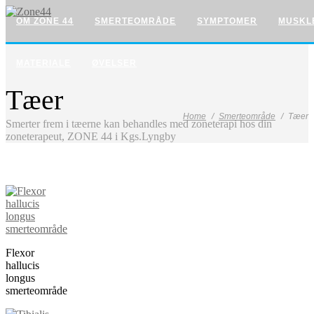
OM ZONE 44
SMERTEOMRÅDE
SYMPTOMER
MUSKL
MATERIALE
ØVELSER
Tæer
Home
Smerteområde
Tæer
Smerter frem i tæerne kan behandles med zoneterapi hos din
zoneterapeut, ZONE 44 i Kgs.Lyngby
Flexor
hallucis
longus
smerteområde