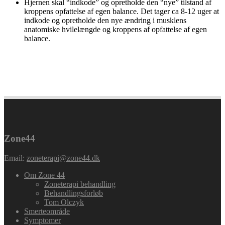
Hjernen skal “indkode” og opretholde den “nye” tilstand af
kroppens opfattelse af egen balance. Det tager ca 8-12 uger at
indkode og opretholde den nye ændring i musklens
anatomiske hvilelængde og kroppens af opfattelse af egen
balance.
bagsværd,charlottenlund,gentofte,hellerup,holte,københavn,ord
Zone44
Email:
zoneterapi@zone44.dk
Om Zone 44
Zoneterapi behandling
Behandlingsforløb
Tom Olczyk
Smerteområde
Symptomer