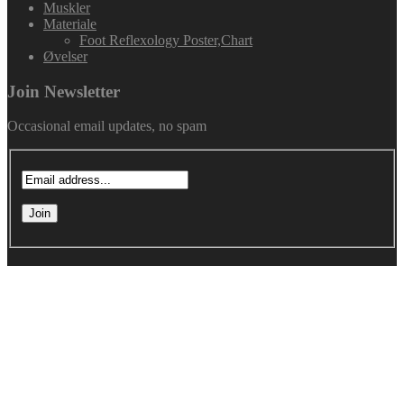
Muskler
Materiale
Foot Reflexology Poster,Chart
Øvelser
Join Newsletter
Occasional email updates, no spam