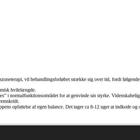
szoneterapi, vil behandlingsforløbet strække sig over tid, fordi følgende
misk hvilelængde.
 i normalfunktionsområdet for at genvinde sin styrke. Videnskabelige re
remskridt.
oppens opfattelse af egen balance. Det tager ca 8-12 uger at indkode o