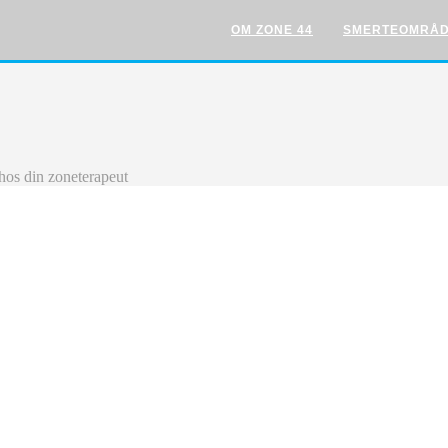
OM ZONE 44
SMERTEOMRÅ
os din zoneterapeut