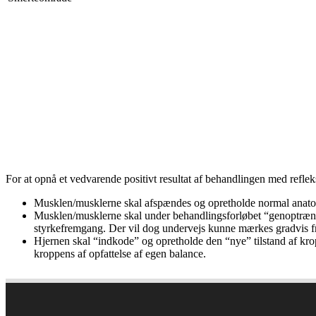
For at opnå et vedvarende positivt resultat af behandlingen med reflek
Musklen/musklerne skal afspændes og opretholde normal anato
Musklen/musklerne skal under behandlingsforløbet “genoptrænes”
styrkefremgang. Der vil dog undervejs kunne mærkes gradvis f
Hjernen skal “indkode” og opretholde den “nye” tilstand af kr
kroppens af opfattelse af egen balance.