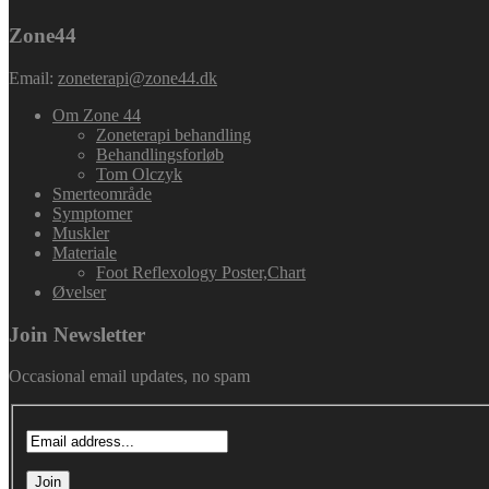
Zone44
Email:
zoneterapi@zone44.dk
Om Zone 44
Zoneterapi behandling
Behandlingsforløb
Tom Olczyk
Smerteområde
Symptomer
Muskler
Materiale
Foot Reflexology Poster,Chart
Øvelser
Join Newsletter
Occasional email updates, no spam