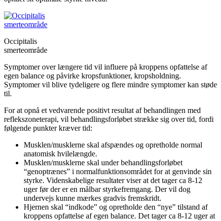
Occipitalis
smerteområde
Symptomer over længere tid vil influere på kroppens opfattelse af
egen balance og påvirke kropsfunktioner, kropsholdning.
Symptomer vil blive tydeligere og flere mindre symptomer kan støde
til.
For at opnå et vedvarende positivt resultat af behandlingen med
reflekszoneterapi, vil behandlingsforløbet strække sig over tid, fordi
følgende punkter kræver tid:
Musklen/musklerne skal afspændes og opretholde normal
anatomisk hvilelængde.
Musklen/musklerne skal under behandlingsforløbet
“genoptrænes” i normalfunktionsområdet for at genvinde sin
styrke. Videnskabelige resultater viser at det tager ca 8-12
uger før der er en målbar styrkefremgang. Der vil dog
undervejs kunne mærkes gradvis fremskridt.
Hjernen skal “indkode” og opretholde den “nye” tilstand af
kroppens opfattelse af egen balance. Det tager ca 8-12 uger at