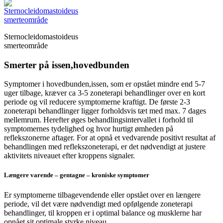
Sternocleidomastoideus
smerteområde
Smerter på issen,hovedbunden
Symptomer i hovedbunden,issen, som er opstået mindre end 5-7
uger tilbage, kræver ca 3-5 zoneterapi behandlinger over en kort
periode og vil reducere symptomerne kraftigt. De første 2-3
zoneterapi behandlinger ligger forholdsvis tæt med max. 7 dages
mellemrum. Herefter øges behandlingsintervallet i forhold til
symptomernes tydelighed og hvor hurtigt ømheden på
reflekszonerne aftager. For at opnå et vedvarende positivt resultat af
behandlingen med reflekszoneterapi, er det nødvendigt at justere
aktivitets niveauet efter kroppens signaler.
Længere varende – gentagne – kroniske symptomer
Er symptomerne tilbagevendende eller opstået over en længere
periode, vil det være nødvendigt med opfølgende zoneterapi
behandlinger, til kroppen er i optimal balance og musklerne har
opnået sit optimale styrke niveau.