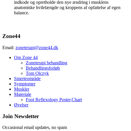
indkode og opretholde den nye ændring i musklens
anatomiske hvilelængde og kroppens af opfattelse af egen
balance.
bagsværd,charlottenlund,gentofte,hellerup,holte,københavn,ord
Zone44
Email:
zoneterapi@zone44.dk
Om Zone 44
Zoneterapi behandling
Behandlingsforløb
Tom Olczyk
Smerteområde
Symptomer
Muskler
Materiale
Foot Reflexology Poster,Chart
Øvelser
Join Newsletter
Occasional email updates, no spam