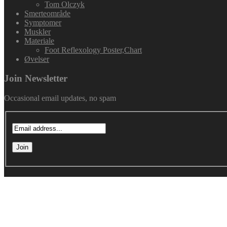
Tom Olczyk
Smerteområde
Symptomer
Muskler
Materiale
Foot Reflexology Poster,Chart
Øvelser
Join Newsletter
Occasional email updates, no spam