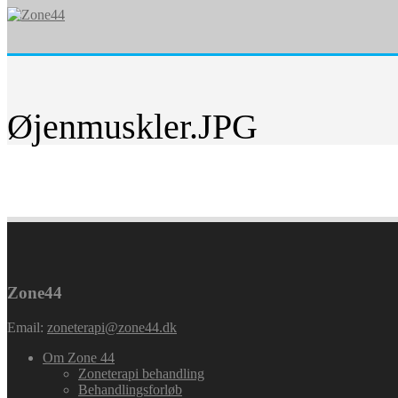
Øjenmuskler.JPG
Zone44
Email:
zoneterapi@zone44.dk
Om Zone 44
Zoneterapi behandling
Behandlingsforløb