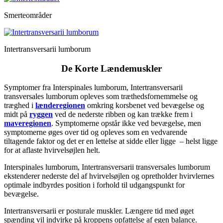
Smerteområder
Intertransversarii lumborum
De Korte Lændemuskler
Symptomer fra Interspinales lumborum, Intertransversarii
transversales lumborum opleves som træthedsfornemmelse og
træghed i
lænderegionen
omkring korsbenet ved bevægelse og
midt på
ryggen
ved de nederste ribben og kan trække frem i
maveregionen
. Symptomerne opstår ikke ved bevægelse, men
symptomerne øges over tid og opleves som en vedvarende
tiltagende faktor og det er en lettelse at sidde eller ligge – helst ligge
for at aflaste hvirvelsøjlen helt.
Interspinales lumborum, Intertransversarii transversales lumborum
ekstenderer nederste del af hvirvelsøjlen og opretholder hvirvlernes
optimale indbyrdes position i forhold til udgangspunkt for
bevægelse.
Intertransversarii er posturale muskler. Længere tid med øget
spænding vil indvirke på kroppens opfattelse af egen balance.